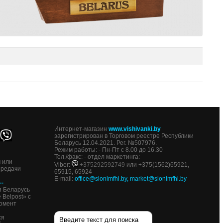
Интернет-магазин
www.vishivanki.by
зарегистрирован в Торговом реестре Республики
Беларусь 12.04.2021. Рег. №507976.
Режим работы: - Пн-Пт с 8.00 до 16.30
Тел./факс: - отдел маркетинга:
 или
Viber:
+375292592749
или +375(1562)65921,
ередачи
65915, 65924
E-mail:
office@slonimfhi.by
,
market@slonimfhi.by
-
и Беларусь
Belpost» с
омент
ся