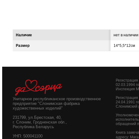
Наличие
нет в наличии
Размер
14*5,5*12см
Регистраци
02.03.1994 г
Инспекция М
Регистрация
Унитарное республиканское производственное
24.04.1991 г
предприятие "Слонимская фабрика
Слонимский 
художественных изделий"
Уполномочен
231799, ул.Брестская, 40,
исполнитель
г. Слоним, Гродненская обл.,
обращений п
Республика Беларусь
Книга замеч
УНП: 500041100
адресу: Маг