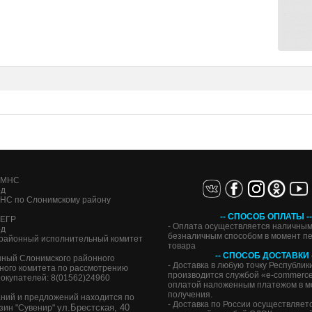
я МНС
од
НС по Слонимскому району
-- СПОСОБ ОПЛАТЫ --
 ЕГР
- Оплата осуществляется наличным
од
безналичным способом в момент п
районный исполнительный комитет
товара
-- СПОСОБ ДОСТАВКИ -
ный Слонимского районного
- Доставка в любую точку Республик
ного комитета по рассмотрению
производится службой «e-commerce 
окупателей: 8(01562)24960
оплатой наложенным платежом в м
получения.
аний и предложений находится по
- Доставка по России осуществляет
ул.Брестская, 40
азин "Сувенир"