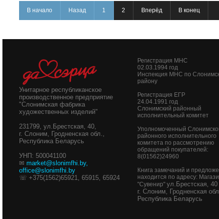
В начало
Назад
1
2
Вперёд
В конец
Регистрация МНС
02.03.1994 год
Инспекция МНС по Слонимс
району
Унитарное республиканское
Регистрация ЕГР
производственное предприятие
24.04.1991 год
"Слонимская фабрика
Слонимский районный
художественных изделий"
исполнительный комитет
231799, ул.Брестская, 40,
Уполномоченный Слонимско
г. Слоним, Гродненская обл.,
районного исполнительного
Республика Беларусь
комитета по рассмотрению
обращений покупателей:
УНП: 500041100
8(01562)24960
✉
market@slonimfhi.by
,
office@slonimfhi.by
Книга замечаний и предлож
находится по адресу: Магаз
☏ +375(1562)65921, 65915, 65924
ул.Брестская, 40
"Сувенир"
г. Слоним, Гродненская обл
Республика Беларусь