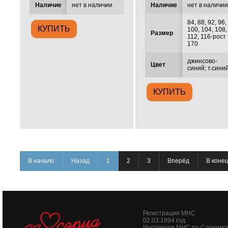
Наличие
нет в наличии
Наличие
нет в наличи
84, 88, 92, 96,
100, 104, 108,
Размер
112, 116-рост
170
джинсово-
Цвет
синий; т.сини
В начало
Назад
1
2
3
Вперёд
В коне
Регистрация МНС
02.03.1994 год
Инспекция МНС по Слонимс