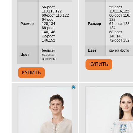
56-рост
56-рост
110,116,122
110,116,122
60-рост 116,122
60-рост 116,
64-рост
122
Размер
128,134
Размер
64-рост 128,
68-рост
134
140,146
68-рост
72-рост
140,146
146,152
72-рост 152
белый+
Цвет
как на фото
Цвет
красная
вышивка