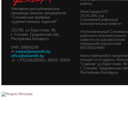
району
Унитарное республиканское
Регистрация ЕГР
производственное предприятие
24.04.1991 год
"Слонимская фабрика
Слонимский районный
художественных изделий"
исполнительный комитет
231799, ул.Брестская, 40,
Уполномоченный Слонимско
г. Слоним, Гродненская обл.,
районного исполнительного
Республика Беларусь
комитета по рассмотрению
обращений покупателей:
УНП: 500041100
8(01562)24960
✉
market@slonimfhi.by
,
office@slonimfhi.by
Книга замечаний и предлож
находится по адресу: Магаз
☏ +375(1562)65921, 65915, 65924
ул.Брестская, 40
"Сувенир"
г. Слоним, Гродненская обл
Республика Беларусь