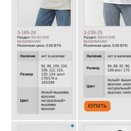
3-185-24
3-239-25
Раздел:
МУЖСКИЕ
Раздел:
ЖЕНСКИЕ
ВЫШИВАНКИ
ВЫШИВАНКИ
Розничная цена:
0.00 BYN
Розничная цена:
0.00 BYN
Наличие
нет в наличии
Наличие
нет в наличи
92, 96, 100, 104,
84, 88, 92, 96,
Размер
108, 112, 116,
108-рост 170
Размер
120, 124- рост
170/176 и
белый+ выши
182/188
красная, синя
Цвет
натуральный
белый+вышивка
красная; син
красная;
Цвет
натуральный+
вышивка
красная