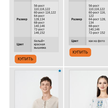
56-рост
56-рост
110,116,122
110,116,122
60-рост 116,122
60-рост 116,
64-рост
122
Размер
128,134
Размер
64-рост 128,
68-рост
134
140,146
68-рост
72-рост
140,146
146,152
72-рост 152
белый+
Цвет
как на фото
Цвет
красная
вышивка