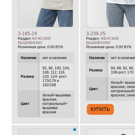
3-185-24
3-239-25
Раздел:
МУЖСКИЕ
Раздел:
ЖЕНСКИЕ
ВЫШИВАНКИ
ВЫШИВАНКИ
Розничная цена:
0.00 BYN
Розничная цена:
0.00 BYN
Наличие
нет в наличии
Наличие
нет в наличи
92, 96, 100, 104,
84, 88, 92, 96,
Размер
108, 112, 116,
108-рост 170
Размер
120, 124- рост
170/176 и
белый+ выши
182/188
красная, синя
Цвет
натуральный
белый+вышивка
красная; син
красная;
Цвет
натуральный+
вышивка
красная