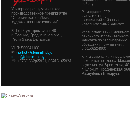
району
Унитарное республиканское
Регистрация ЕГР
производственное предприятие
24.04.1991 год
"Слонимская фабрика
Слонимский районный
художественных изделий"
исполнительный комитет
231799, ул.Брестская, 40,
Уполномоченный Слонимско
г. Слоним, Гродненская обл.,
районного исполнительного
Республика Беларусь
комитета по рассмотрению
обращений покупателей:
УНП: 500041100
8(01562)24960
✉
market@slonimfhi.by
,
office@slonimfhi.by
Книга замечаний и предлож
находится по адресу: Магаз
☏ +375(1562)65921, 65915, 65924
ул.Брестская, 40
"Сувенир"
г. Слоним, Гродненская обл
Республика Беларусь