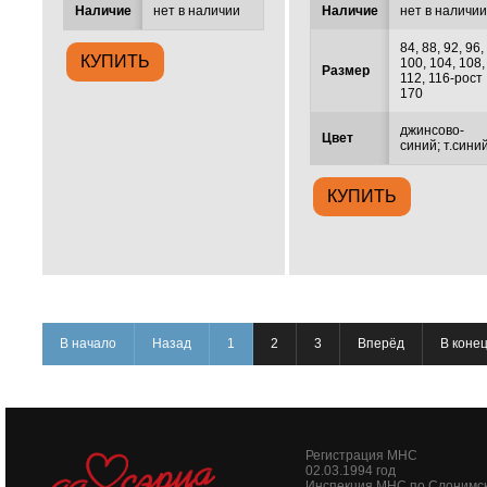
Наличие
нет в наличии
Наличие
нет в наличи
84, 88, 92, 96,
100, 104, 108,
Размер
112, 116-рост
170
джинсово-
Цвет
синий; т.сини
В начало
Назад
1
2
3
Вперёд
В коне
Регистрация МНС
02.03.1994 год
Инспекция МНС по Слонимс