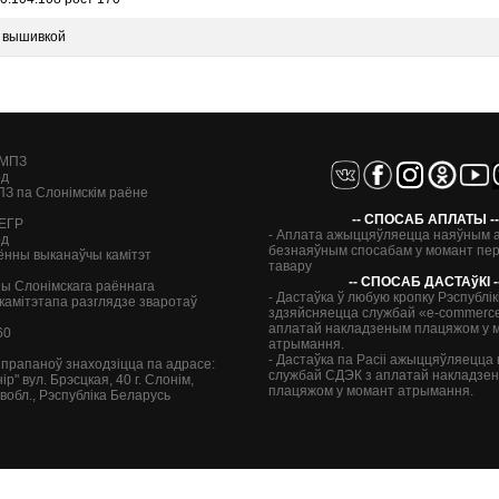
й вышивкой
 МПЗ
од
ПЗ па Слонімскім раёне
-- СПОСАБ АПЛАТЫ --
 ЕГР
- Аплата ажыццяўляецца наяўным 
од
безнаяўным спосабам у момант пе
ённы выканаўчы камітэт
тавару
-- СПОСАБ ДАСТАўКI -
ы Слонімскага раённага
- Дастаўка ў любую кропку Рэспублік
камітэтапа разглядзе зваротаў
здзяйсняецца службай «e-commerce
аплатай накладзеным плацяжом у 
60
атрымання.
- Дастаўка па Расіі ажыццяўляецца 
 і прапаноў знаходзіцца па адрасе:
службай СДЭК з аплатай накладзе
ір" вул. Брэсцкая, 40
г. Слонім,
плацяжом у момант атрымання.
вобл.,
Рэспубліка Беларусь