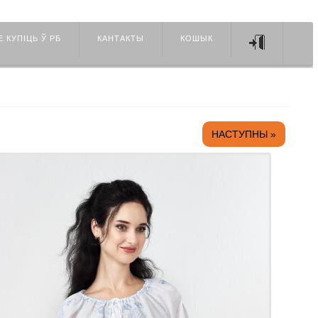
Е КУПIЦЬ Ў РБ
КАНТАКТЫ
КОШЫК
НАСТУПНЫ »