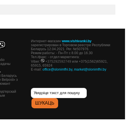
Интернет-магазин
www.vishivanki.by
зарегистрирован в Торговом реестре Республики
Беларусь 12.04.2021. Рег. №507976.
Режим работы: - Пн-Пт с 8.00 до 16.30
Тел./факс: - отдел маркетинга:
або
Viber:
+375292592749
или +375(1562)65921,
радачы
65915, 65924
E-mail:
office@slonimfhi.by
,
market@slonimfhi.by
-
і Беларусь
 Belpost» з
момант
кур'ерскай
ным