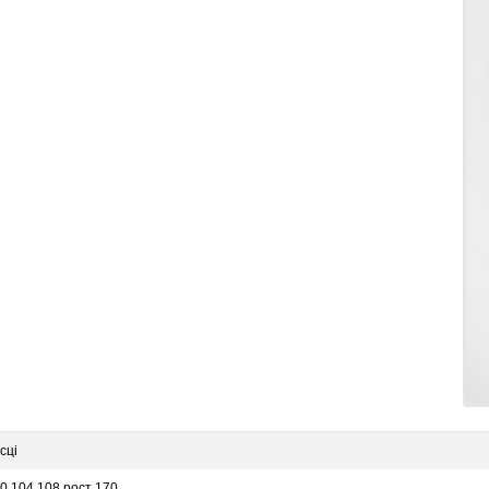
сці
00.104.108 рост 170