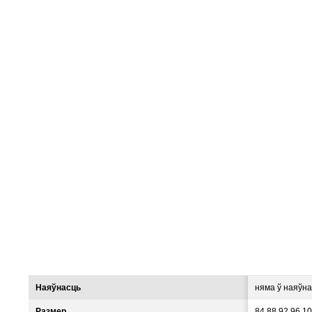
Наяўнасць
няма ў наяўна
Размер
84.88.92.96.1