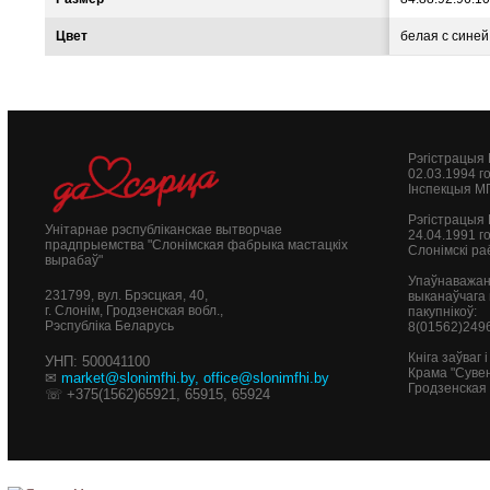
Цвет
белая с сине
Рэгістрацыя
02.03.1994 г
Інспекцыя М
Рэгістрацыя
Унітарнае рэспубліканскае вытворчае
24.04.1991 г
прадпрыемства "Слонімская фабрыка мастацкіх
Слонімскі ра
вырабаў"
Упаўнаважан
231799, вул. Брэсцкая, 40,
выканаўчага 
г. Слонім, Гродзенская вобл.,
пакупнікоў:
Рэспубліка Беларусь
8(01562)249
Кніга заўваг
УНП: 500041100
Крама "Сувен
✉
market@slonimfhi.by
,
office@slonimfhi.by
Гродзенская 
☏ +375(1562)65921, 65915, 65924