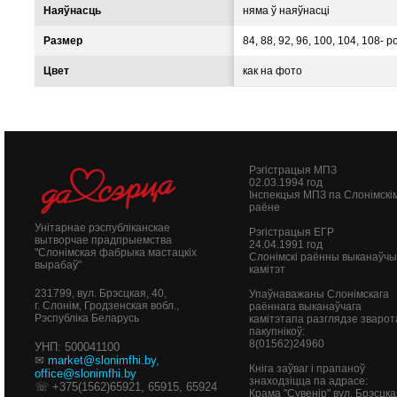
Наяўнасць
няма ў наяўнасці
Размер
84, 88, 92, 96, 100, 104, 108- р
Цвет
как на фото
Рэгістрацыя МПЗ
02.03.1994 год
Інспекцыя МПЗ па Слонімскі
раёне
Унітарнае рэспубліканскае
Рэгістрацыя ЕГР
вытворчае прадпрыемства
24.04.1991 год
"Слонімская фабрыка мастацкіх
Слонімскі раённы выканаўч
вырабаў"
камітэт
231799, вул. Брэсцкая, 40,
Упаўнаважаны Слонімскага
г. Слонім, Гродзенская вобл.,
раённага выканаўчага
Рэспубліка Беларусь
камітэтапа разглядзе зварот
пакупнікоў:
8(01562)24960
УНП: 500041100
✉
market@slonimfhi.by
,
Кніга заўваг і прапаноў
office@slonimfhi.by
знаходзіцца па адрасе:
☏ +375(1562)65921, 65915, 65924
Крама "Сувенір" вул. Брэсцка