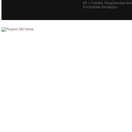
40
г. Слонім, Гродзенская воб
Рэспубліка Беларусь