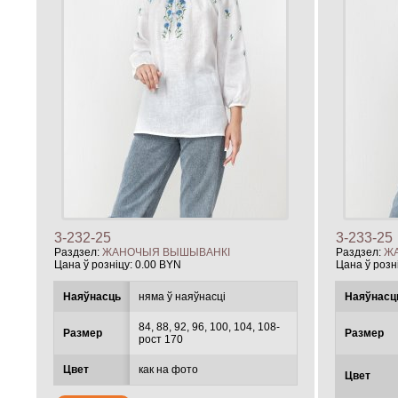
3-232-25
3-233-25
Раздзел:
ЖАНОЧЫЯ ВЫШЫВАНКІ
Раздзел:
Ж
Цана ў розніцу:
0.00 BYN
Цана ў розн
Наяўнасць
няма ў наяўнасці
Наяўнасц
84, 88, 92, 96, 100, 104, 108-
Размер
Размер
рост 170
Цвет
как на фото
Цвет