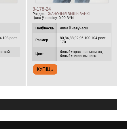
3-178-24
Раздзел:
ЖАНОЧЫЯ ВЫШЫВАНКІ
Цана ў розніцу:
0.00 BYN
Наяўнасць
няма ў наяўнасці
4.108 рост
80,84,88,92,96,100,104 рост
Размер
170
шивкой
белый+ красная вышивка,
Цвет
белый+синяя вышивка