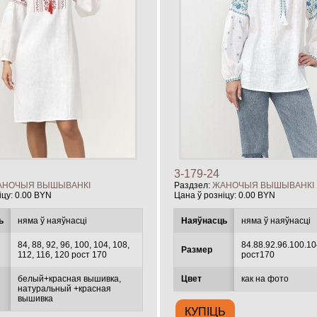
3-179-24
АНОЧЫЯ ВЫШЫВАНКІ
Раздзел:
ЖАНОЧЫЯ ВЫШЫВАНКІ
іцу:
0.00 BYN
Цана ў розніцу:
0.00 BYN
ь
няма ў наяўнасці
Наяўнасць
няма ў наяўнасці
84, 88, 92, 96, 100, 104, 108,
84.88.92.96.100.10
Размер
112, 116, 120 рост 170
рост170
белый+красная вышивка,
Цвет
как на фото
натуральный +красная
вышивка