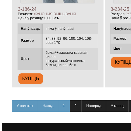
3-186-24
3-234-25
Раздзел:
ЖАНОЧЫЯ ВЫШЫВАНКІ
Раздзел:
Ж
Цана ў розніцу:
0.00 BYN
Цана ў розн
Наяўнасць
няма ў наяўнасці
Наяўнасц
84, 88, 92, 96, 100, 104, 108-
Размер
Размер
рост 170
Цвет
белый+вышивка красная,
синяя.
Цвет
натуральный+вышивка
белая, синяя, беж
У пачатак
Назад
1
2
Наперад
У канец