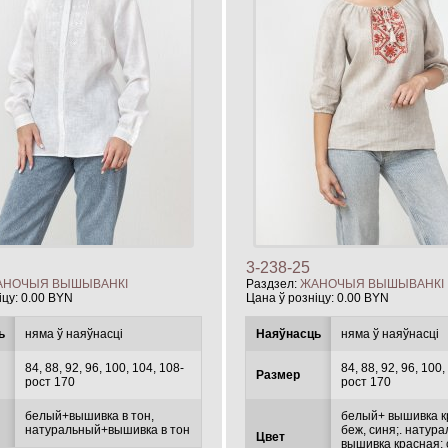
3-238-25
АНОЧЫЯ ВЫШЫВАНКІ
Раздзел:
ЖАНОЧЫЯ ВЫШЫВАНКІ
іцу:
0.00 BYN
Цана ў розніцу:
0.00 BYN
ь
няма ў наяўнасці
Наяўнасць
няма ў наяўнасці
84, 88, 92, 96, 100, 104, 108-
84, 88, 92, 96, 100,
Размер
рост 170
рост 170
белый+вышивка в тон,
белый+ вышивка к
натуральный+вышивка в тон
беж, синя;. натур
Цвет
вышивка красная; 