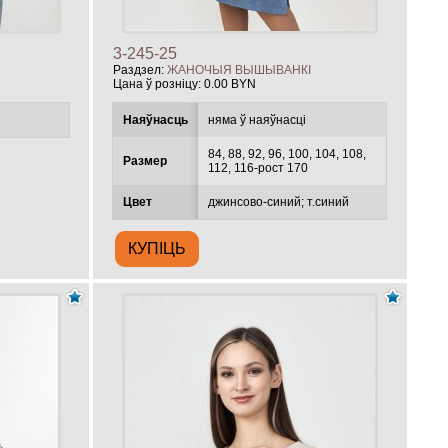
3-245-25
Раздзел:
ЖАНОЧЫЯ ВЫШЫВАНКІ
Цана ў розніцу:
0.00 BYN
Наяўнасць
няма ў наяўнасці
84, 88, 92, 96, 100, 104, 108,
Размер
112, 116-рост 170
Цвет
джинсово-синий; т.синий