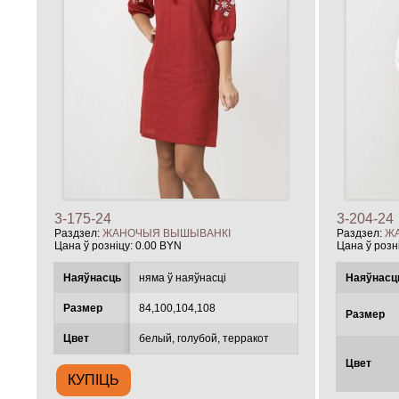
3-175-24
3-204-24
Раздзел:
ЖАНОЧЫЯ ВЫШЫВАНКІ
Раздзел:
Ж
Цана ў розніцу:
0.00 BYN
Цана ў розн
Наяўнасць
няма ў наяўнасці
Наяўнасц
Размер
84,100,104,108
Размер
Цвет
белый, голубой, терракот
Цвет