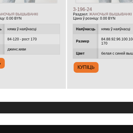
3-196-24
АНОЧЫЯ ВЫШЫВАНКІ
Раздзел:
ЖАНОЧЫЯ ВЫШЫВАНКІ
іцу:
0.00 BYN
Цана ў розніцу:
0.00 BYN
ь
няма ў наяўнасці
Наяўнасць
няма ў наяўнасці
84-120 - рост 170
84.88.92.96.100.10
Размер
170
джинс.киви
Цвет
белая с синей вы