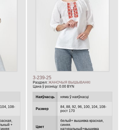
3-239-25
Раздзел:
ЖАНОЧЫЯ ВЫШЫВАНКІ
Цана ў розніцу:
0.00 BYN
Наяўнасць
няма ў наяўнасці
 104, 108-
84, 88, 92, 96, 100, 104, 108-
Размер
рост 170
расная,
белый+ вышивка красная,
альный +
синяя.
Цвет
синяя;
натуральный+вышивка