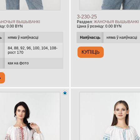
3-230-25
АНОЧЫЯ ВЫШЫВАНКІ
Раздзел:
ЖАНОЧЫЯ ВЫШЫВАНКІ
іцу:
0.00 BYN
Цана ў розніцу:
0.00 BYN
ь
няма ў наяўнасці
Наяўнасць
няма ў наяўнасці
84, 88, 92, 96, 100, 104, 108-
рост 170
как на фото