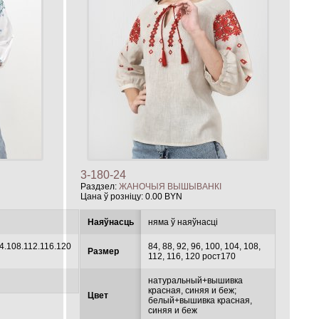
3-180-24
Раздзел:
ЖАНОЧЫЯ ВЫШЫВАНКІ
Цана ў розніцу:
0.00 BYN
Наяўнасць
няма ў наяўнасці
4.108.112.116.120
84, 88, 92, 96, 100, 104, 108,
Размер
112, 116, 120 рост170
натуральный+вышивка
красная, синяя и беж;
Цвет
белый+вышивка красная,
синяя и беж