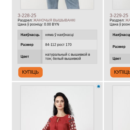
3-228-25
3-229-25
Раздзел:
ЖАНОЧЫЯ ВЫШЫВАНКІ
Раздзел:
Ж
Цана ў розніцу:
0.00 BYN
Цана ў розн
Наяўнасць
няма ў наяўнасці
Наяўнасц
Размер
84-112 рост 170
Размер
натуральный с вышивкой в
Цвет
тон; белый вышивкой
Цвет